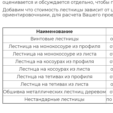
оценивается и обсуждается отдельно, чтобы
Добавим что стоимость лестницы зависит от 
ориентировочными, для расчета Вашего про
Наименование
Винтовые лестницы
о
Лестница на монокосоуре из профиля
о
Лестница на монокосоуре из листа
о
Лестнца на косоурах из профиля
о
Лестнца на косоурах из листа
о
Лестнца на тетивах из профиля
о
Лестнца на тетивах из листа
о
Обшивка металлических лестниц деревом
о
Нестандарные лестницы
по