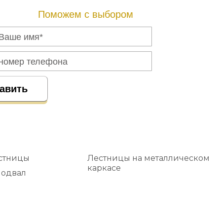
Поможем с выбором
стницы
Лестницы на металлическом
каркасе
подвал
Металлические лестницы
 мансарду
Лестницы под ключ
лестницы
Двухмаршевые лестницы
 косоурах