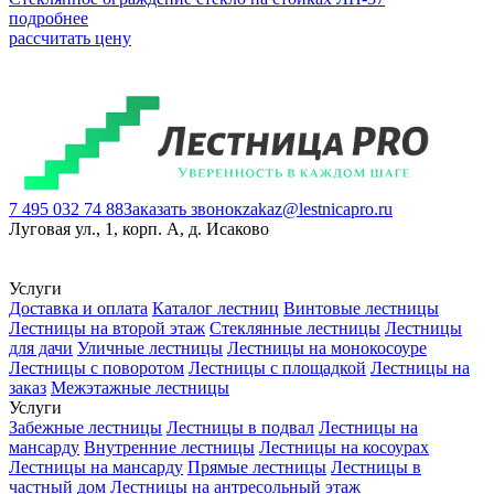
подробнее
рассчитать цену
7 495 032 74 88
Заказать звонок
zakaz@lestnicapro.ru
Луговая ул., 1, корп. А, д. Исаково
Услуги
Доставка и оплата
Каталог лестниц
Винтовые лестницы
Лестницы на второй этаж
Стеклянные лестницы
Лестницы
для дачи
Уличные лестницы
Лестницы на монокосоуре
Лестницы с поворотом
Лестницы с площадкой
Лестницы на
заказ
Межэтажные лестницы
Услуги
Забежные лестницы
Лестницы в подвал
Лестницы на
мансарду
Внутренние лестницы
Лестницы на косоурах
Лестницы на мансарду
Прямые лестницы
Лестницы в
частный дом
Лестницы на антресольный этаж