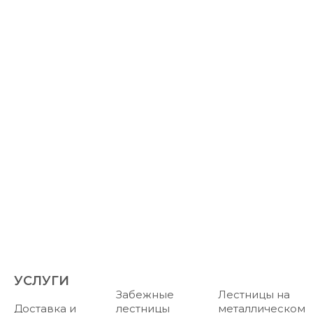
7 495 032 74 88
Заказать звонок
zakaz@lestnicapro.ru
Луговая ул., 1, корп. А, д. Исаково
УСЛУГИ
Забежные
Лестницы на
Доставка и
лестницы
металлическом