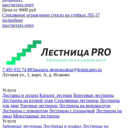
рассчитать цену
Цена от
9000
руб
Стеклянное ограждение стекло на стойках ЛП-37
подробнее
рассчитать цену
7 495 032 74 88
Заказать звонок
zakaz@lestnicapro.ru
Луговая ул., 1, корп. А, д. Исаково
Услуги
Доставка и оплата
Каталог лестниц
Винтовые лестницы
Лестницы на второй этаж
Стеклянные лестницы
Лестницы
для дачи
Уличные лестницы
Лестницы на монокосоуре
Лестницы с поворотом
Лестницы с площадкой
Лестницы на
заказ
Межэтажные лестницы
Услуги
Забежные лестницы
Лестницы в подвал
Лестницы на