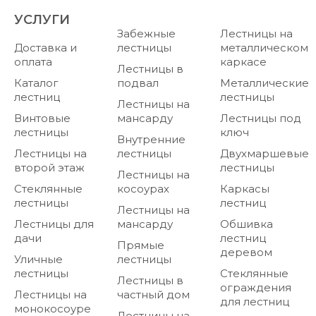
УСЛУГИ
Забежные
Лестницы на
Доставка и
лестницы
металлическом
оплата
каркасе
Лестницы в
Каталог
подвал
Металлические
лестниц
лестницы
Лестницы на
Винтовые
мансарду
Лестницы под
лестницы
ключ
Внутренние
Лестницы на
лестницы
Двухмаршевые
второй этаж
лестницы
Лестницы на
Стеклянные
косоурах
Каркасы
лестницы
лестниц
Лестницы на
Лестницы для
мансарду
Обшивка
дачи
лестниц
Прямые
деревом
Уличные
лестницы
лестницы
Стеклянные
Лестницы в
ограждения
Лестницы на
частный дом
для лестниц
монокосоуре
Лестницы на