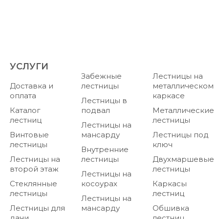
УСЛУГИ
Забежные
Лестницы на
Доставка и
лестницы
металлическом
оплата
каркасе
Лестницы в
Каталог
подвал
Металлические
лестниц
лестницы
Лестницы на
Винтовые
мансарду
Лестницы под
лестницы
ключ
Внутренние
Лестницы на
лестницы
Двухмаршевые
второй этаж
лестницы
Лестницы на
Стеклянные
косоурах
Каркасы
лестницы
лестниц
Лестницы на
Лестницы для
мансарду
Обшивка
дачи
лестниц