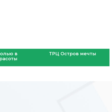
солью в
ТРЦ Остров мечты
красоты