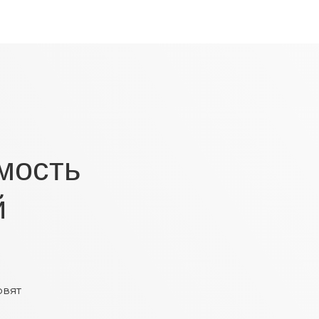
мость
й
овят